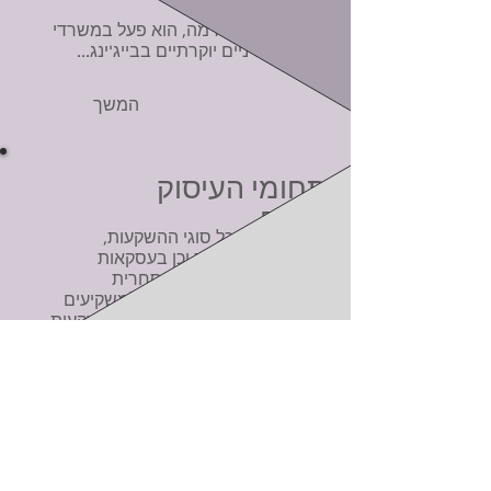
לפני הקמת הפירמה, הוא פעל במשרדי
עורכי דין סיניים יוקרתיים בבייג'ינג...
המשך
תחומי העיסוק
תאגידים
אנו עוסקים בכל סוגי ההשקעות,
המיזוגים והרכישות וכן בעסקאות
בינלאומיות ובפעילות מסחרית
שוטפת. אנו מנוסים בייעוץ למשקיעים
סינים בכל הנוגע לרכישות של והשקעות
בגופים ישראלים...
פתרון סכסוכים
אנו מייעצים לגופים ישראלים בנוגע
לסכסוכים עם מקבילהם הסינים. אנו
מנוסים באופן ייחודי בפתרון רבים
מהסכסוכים...