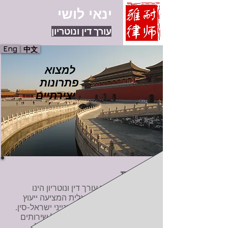
ינאי לושי
עורך דין ונוטריון
Eng
中文
למצוא
פתרונות
יצירתיים
אודות
ינאי לושי, משרד עורך דין ונוטריון הינו
פירמת עורכי דין ישראלית המציעה ייעוץ
משפטי מקיף וממוקדת בענייני ישראל-סין.
הפירמה מספקת מגוון רחב של שירותים
משפטיים ונוטריוניים בטווח רחב של