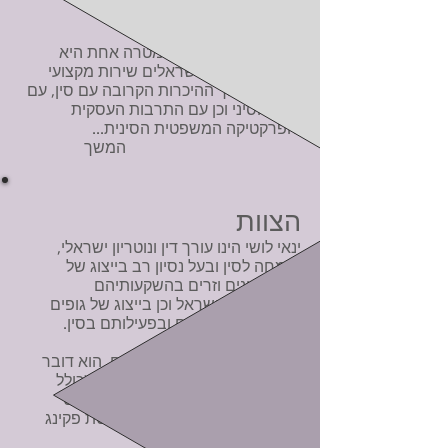
מגזרים.
החזון שלנו הוא כפול: מטרה אחת היא
לספק ללקוחות ישראלים שירות מקצועי
וייחודי, מתוך ההיכרות הקרובה עם סין, עם
העם הסיני וכן עם התרבות העסקית
והפרקטיקה המשפטית הסינית...
המשך
הצוות
ינאי לושי הינו עורך דין ונוטריון ישראלי,
מומחה לסין ובעל נסיון רב בייצוג של
גופים סינים וזרים בהשקעותיהם
ובעסקיהם בישראל וכן בייצוג של גופים
ישראלים בעסקיהם ובפעילותם בסין.
עו"ד ינאי לושי חי בסין 6 שנים, הוא דובר
סינית ובעל שליטה מלאה בשפה (כולל
קרוא וכתוב), ובעל תואר שני במשפט
אזרחי ומסחרי סיני מאוניברסיטת פקינג
בבייג'ינג.